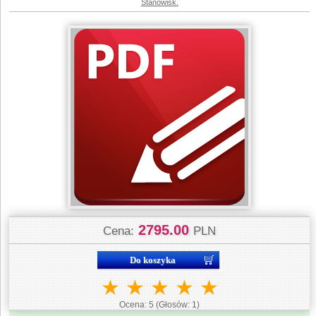
Stanowisk.
2795.00
Cena:
PLN
★
★
★
★
★
Ocena:
5
(Głosów:
1
)