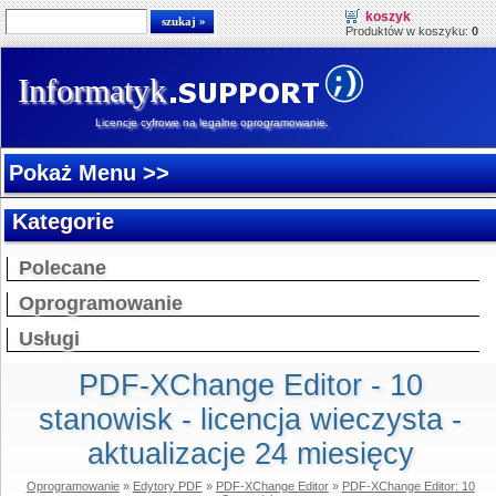
koszyk
Produktów w koszyku:
0
Informatyk
Licencje cyfrowe na legalne oprogramowanie.
Pokaż Menu >>
Kategorie
Polecane
Oprogramowanie
Usługi
PDF-XChange Editor - 10
stanowisk - licencja wieczysta -
aktualizacje 24 miesięcy
Oprogramowanie
»
Edytory PDF
»
PDF-XChange Editor
»
PDF-XChange Editor: 10