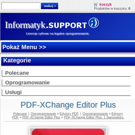
koszyk
Produktów w koszyku:
0
Informatyk
Licencje cyfrowe na legalne oprogramowanie.
Pokaż Menu >>
Kategorie
Polecane
Oprogramowanie
Usługi
PDF-XChange Editor Plus
Polecane
|
Oprogramowanie
»
Edytory PDF
|
Oprogramowanie
»
Edytory
PDF
»
PDF-XChange Editor Plus
»
PDF-XChange Editor Plus: 1 Stanowisko.