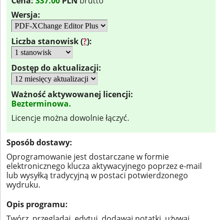
Cena:
337.00
PLN
brutto
Wersja:
Liczba stanowisk (
?
):
Dostęp do aktualizacji:
Ważność aktywowanej licencji:
Bezterminowa.
Licencje można dowolnie łączyć.
Sposób dostawy:
Oprogramowanie jest dostarczane w formie
elektronicznego klucza aktywacyjnego poprzez e-mail
lub wysyłką tradycyjną w postaci potwierdzonego
wydruku.
Opis programu:
Twórz, przeglądaj, edytuj, dodawaj notatki, używaj