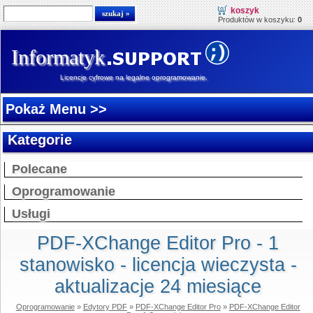
koszyk
Produktów w koszyku:
0
Informatyk
Licencje cyfrowe na legalne oprogramowanie.
Pokaż Menu >>
Kategorie
Polecane
Oprogramowanie
Usługi
PDF-XChange Editor Pro - 1
stanowisko - licencja wieczysta -
aktualizacje 24 miesiące
Oprogramowanie
»
Edytory PDF
»
PDF-XChange Editor Pro
»
PDF-XChange Editor