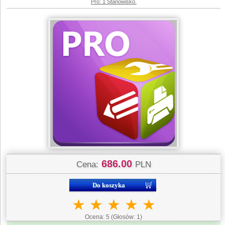
Pro: 1 Stanowisko.
686.00
Cena:
PLN
★
★
★
★
★
Ocena:
5
(Głosów:
1
)