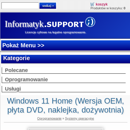
koszyk
Produktów w koszyku:
0
Informatyk
Licencje cyfrowe na legalne oprogramowanie.
Pokaż Menu >>
Kategorie
Polecane
Oprogramowanie
Usługi
Windows 11 Home (Wersja OEM,
płyta DVD, naklejka, dożywotnia)
Oprogramowanie
»
Systemy operacyjne