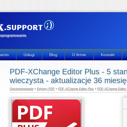
k
e oprogramowanie.
lamin
Usługi
Blog
O firmie
Kontakt
PDF-XChange Editor Plus - 5 stano
wieczysta - aktualizacje 36 miesi
Oprogramowanie
»
Edytory PDF
»
PDF-XChange Editor Plus
»
PDF-XChange Editor P