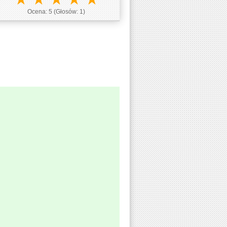
Ocena:
5
(Głosów:
1
)