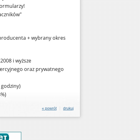
formularzy!
aczników"
producenta + wybrany okres
 2008 i wyższe
omercyjnego oraz prywatnego
 godziny)
3%)
« powrót
drukuj