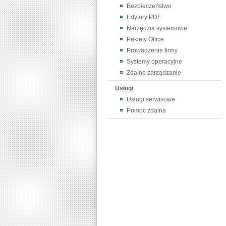
Bezpieczeństwo
Edytory PDF
Narzędzia systemowe
Pakiety Office
Prowadzenie firmy
Systemy operacyjne
Zdalne zarządzanie
Usługi
Usługi serwisowe
Pomoc zdalna