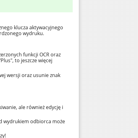
znego klucza aktywacyjnego
ierdzonego wydruku.
szerzonych funkcji OCR oraz
lus", to jeszcze więcej
ej wersji oraz usunie znak
iwanie, ale również edycję i
zed wydrukiem odbiorca może
zy!