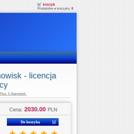
koszyk
Produktów w koszyku:
0
wisk - licencja
ęcy
lus: 5 Stanowisk.
2030.00
Cena:
PLN
★
★
★
★
★