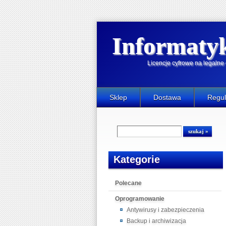
Informaty
Licencje cyfrowe na legaln
Sklep
Dostawa
Regu
Kategorie
Polecane
Oprogramowanie
Antywirusy i zabezpieczenia
Backup i archiwizacja