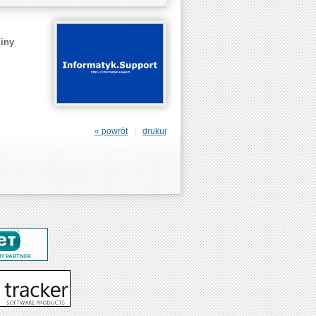
iny
« powrót
drukuj