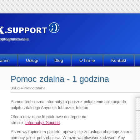
k
e oprogramowanie.
lamin
Usługi
Blog
O firmie
Kontakt
Pomoc zdalna - 1 godzina
Usługi
»
Pomoc zdalna
Pomoc techniczna informatyka poprzez połączenie aplikacją do
pulpitu zdalnego Anydesk lub przez telefon.
Oferta oraz dane kontaktowe dostępne na
stronie:
Informatyk.Support
.
Przed wykupieniem pakietu, upewnij się że usługa obejmuje zakres
pomocy jakiej potrzebujesz. W razie wątpliwości zadzwoń! Aby