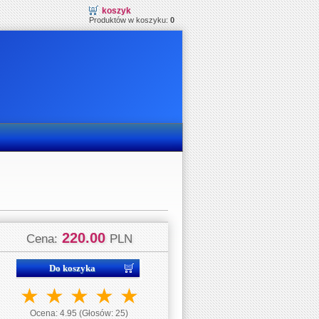
koszyk
Produktów w koszyku:
0
220.00
Cena:
PLN
★
★
★
★
★
Ocena:
4.95
(Głosów:
25
)