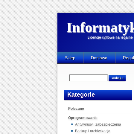
Informaty
Licencje cyfrowe na legaln
Sklep
Dostawa
Regu
Kategorie
Polecane
Oprogramowanie
Antywirusy i zabezpieczenia
Backup i archiwizacja