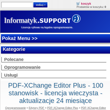
koszyk
Produktów w koszyku:
0
Informatyk
Licencje cyfrowe na legalne oprogramowanie.
Pokaż Menu >>
Kategorie
Polecane
Oprogramowanie
Usługi
PDF-XChange Editor Plus - 100
stanowisk - licencja wieczysta -
aktualizacje 24 miesiące
Oprogramowanie
»
Edytory PDF
»
PDF-XChange Editor Plus
»
PDF-XChange Editor