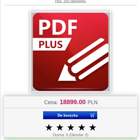
Plus: 100 Stanowisk.
18899.00
Cena:
PLN
★
★
★
★
★
Ocena:
0
(Głosów:
0
)