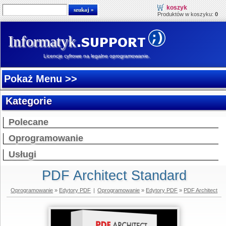
koszyk
Produktów w koszyku:
0
Informatyk
Licencje cyfrowe na legalne oprogramowanie.
Pokaż Menu >>
Kategorie
Polecane
Oprogramowanie
Usługi
PDF Architect Standard
Oprogramowanie
»
Edytory PDF
|
Oprogramowanie
»
Edytory PDF
»
PDF Architect