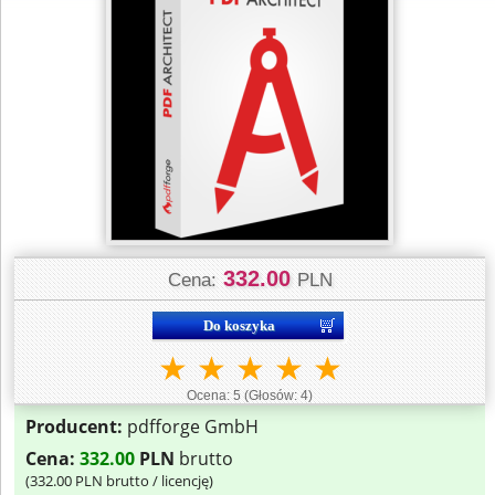
332.00
Cena:
PLN
★
★
★
★
★
Ocena:
5
(Głosów:
4
)
Producent:
pdfforge GmbH
Cena:
332.00
PLN
brutto
(
332.00
PLN brutto / licencję)