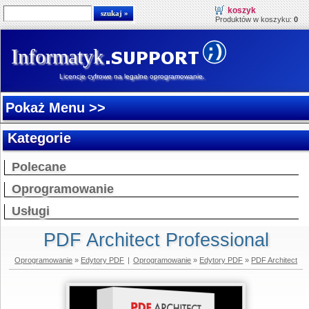
koszyk
Produktów w koszyku:
0
Informatyk
Licencje cyfrowe na legalne oprogramowanie.
Pokaż Menu >>
Kategorie
Polecane
Oprogramowanie
Usługi
PDF Architect Professional
Oprogramowanie
»
Edytory PDF
|
Oprogramowanie
»
Edytory PDF
»
PDF Architect