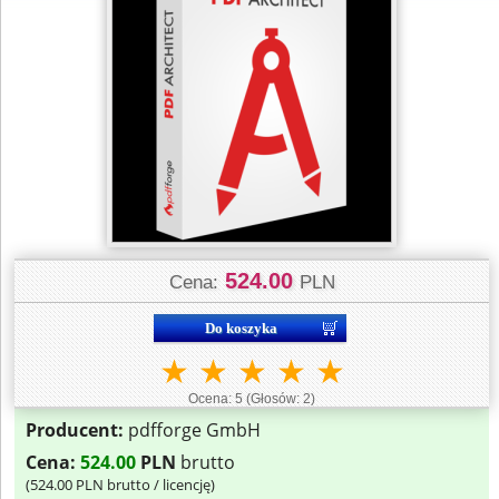
524.00
Cena:
PLN
★
★
★
★
★
Ocena:
5
(Głosów:
2
)
Producent:
pdfforge GmbH
Cena:
524.00
PLN
brutto
(
524.00
PLN brutto / licencję)