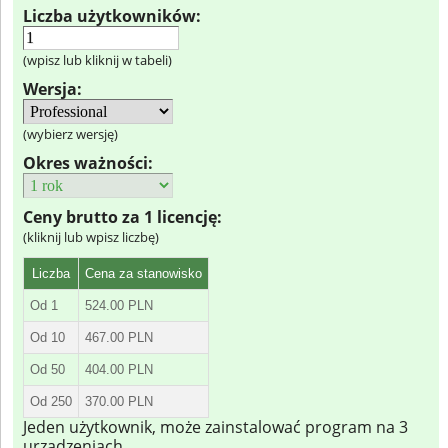
Liczba użytkowników:
(wpisz lub kliknij w tabeli)
Wersja:
(wybierz wersję)
Okres ważności:
Ceny brutto za 1 licencję:
(kliknij lub wpisz liczbę)
Liczba
Cena za stanowisko
Od 1
524.00 PLN
Od 10
467.00 PLN
Od 50
404.00 PLN
Od 250
370.00 PLN
Jeden użytkownik, może zainstalować program na 3
urządzeniach.