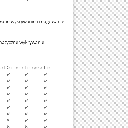
wane wykrywanie i reagowanie
matyczne wykrywanie i
ced
Complete
Enterprise
Elite
✔️
✔️
✔️
✔️
✔️
✔️
✔️
✔️
✔️
✔️
✔️
✔️
✔️
✔️
✔️
✔️
✔️
✔️
✔️
✔️
✔️
❌
✔️
✔️
❌
❌
✔️