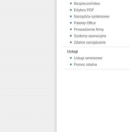
Bezpieczeństwo
Edytory PDF
Narzędzia systemowe
Pakiety Office
Prowadzenie firmy
Systemy operacyjne
Zdalne zarządzanie
Usługi
Usługi serwisowe
Pomoc zdalna