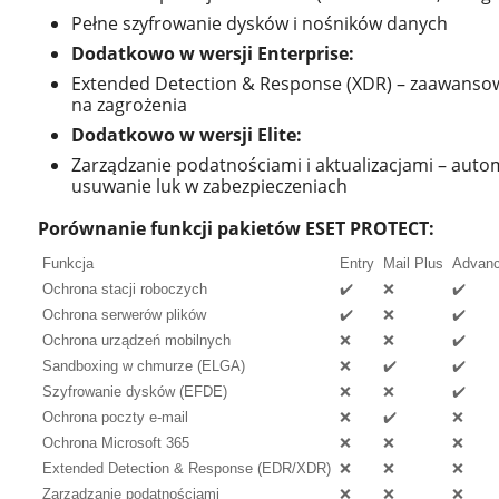
Pełne szyfrowanie dysków i nośników danych
Dodatkowo w wersji Enterprise:
Extended Detection & Response (XDR) – zaawanso
na zagrożenia
Dodatkowo w wersji Elite:
Zarządzanie podatnościami i aktualizacjami – auto
usuwanie luk w zabezpieczeniach
Porównanie funkcji pakietów ESET PROTECT:
Funkcja
Entry
Mail Plus
Advan
Ochrona stacji roboczych
✔️
❌
✔️
Ochrona serwerów plików
✔️
❌
✔️
Ochrona urządzeń mobilnych
❌
❌
✔️
Sandboxing w chmurze (ELGA)
❌
✔️
✔️
Szyfrowanie dysków (EFDE)
❌
❌
✔️
Ochrona poczty e-mail
❌
✔️
❌
Ochrona Microsoft 365
❌
❌
❌
Extended Detection & Response (EDR/XDR)
❌
❌
❌
Zarządzanie podatnościami
❌
❌
❌