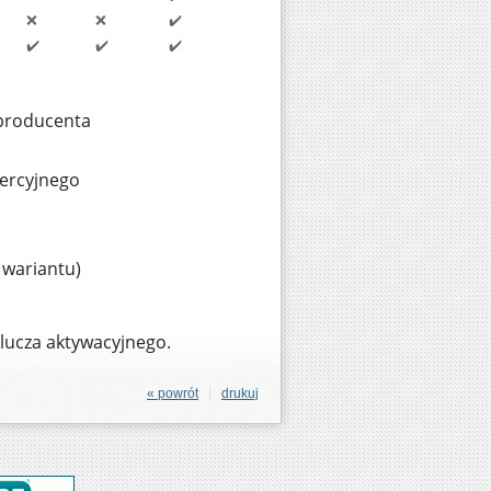
❌
❌
✔️
✔️
✔️
✔️
producenta
mercyjnego
d wariantu)
klucza aktywacyjnego.
« powrót
drukuj