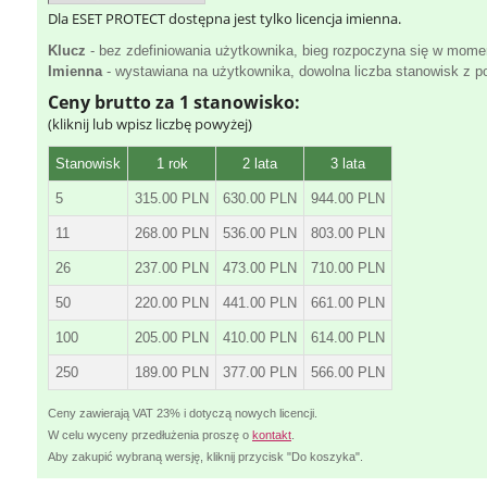
Dla ESET PROTECT dostępna jest tylko licencja imienna.
Klucz
- bez zdefiniowania użytkownika, bieg rozpoczyna się w momen
Imienna
- wystawiana na użytkownika, dowolna liczba stanowisk z p
Ceny brutto za 1 stanowisko:
(kliknij lub wpisz liczbę powyżej)
Stanowisk
1 rok
2 lata
3 lata
5
315.00 PLN
630.00 PLN
944.00 PLN
11
268.00 PLN
536.00 PLN
803.00 PLN
26
237.00 PLN
473.00 PLN
710.00 PLN
50
220.00 PLN
441.00 PLN
661.00 PLN
100
205.00 PLN
410.00 PLN
614.00 PLN
250
189.00 PLN
377.00 PLN
566.00 PLN
Ceny zawierają VAT 23% i dotyczą nowych licencji.
W celu wyceny przedłużenia proszę o
kontakt
.
Aby zakupić wybraną wersję, kliknij przycisk "Do koszyka".