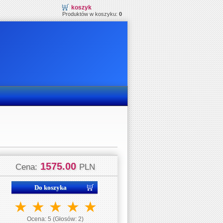
koszyk
Produktów w koszyku:
0
1575.00
Cena:
PLN
★
★
★
★
★
Ocena:
5
(Głosów:
2
)