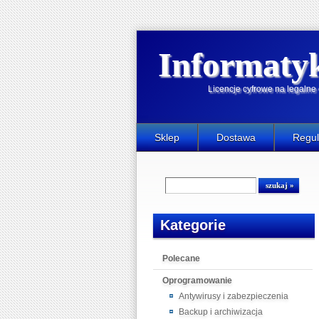
Informaty
Licencje cyfrowe na legaln
Sklep
Dostawa
Regu
Kategorie
Polecane
Oprogramowanie
Antywirusy i zabezpieczenia
Backup i archiwizacja