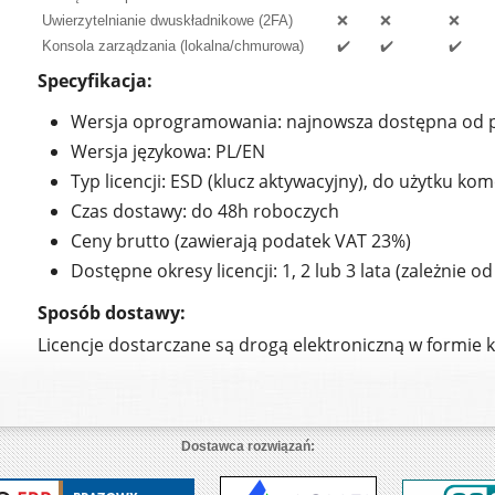
Uwierzytelnianie dwuskładnikowe (2FA)
❌
❌
❌
Konsola zarządzania (lokalna/chmurowa)
✔️
✔️
✔️
Specyfikacja:
Wersja oprogramowania: najnowsza dostępna od 
Wersja językowa: PL/EN
Typ licencji: ESD (klucz aktywacyjny), do użytku ko
Czas dostawy: do 48h roboczych
Ceny brutto (zawierają podatek VAT 23%)
Dostępne okresy licencji: 1, 2 lub 3 lata (zależnie o
Sposób dostawy:
Licencje dostarczane są drogą elektroniczną w formie 
Dostawca rozwiązań: