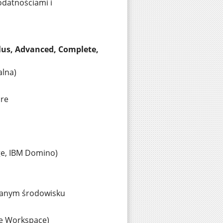
datnościami i
lus, Advanced, Complete,
alna)
re
e, IBM Domino)
owanym środowisku
le Workspace)