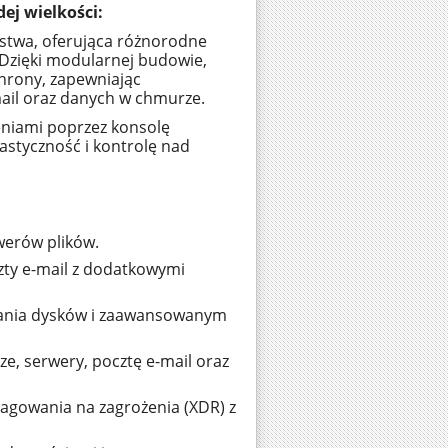
ej wielkości:
twa, oferująca różnorodne
 Dzięki modularnej budowie,
hrony, zapewniając
mail oraz danych w chmurze.
eniami poprzez konsolę
lastyczność i kontrolę nad
werów plików.
ty e-mail z dodatkowymi
wania dysków i zaawansowanym
e, serwery, pocztę e-mail oraz
agowania na zagrożenia (XDR) z