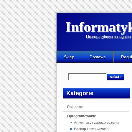
Informaty
Licencje cyfrowe na legaln
Sklep
Dostawa
Regu
Kategorie
Polecane
Oprogramowanie
Antywirusy i zabezpieczenia
Backup i archiwizacja