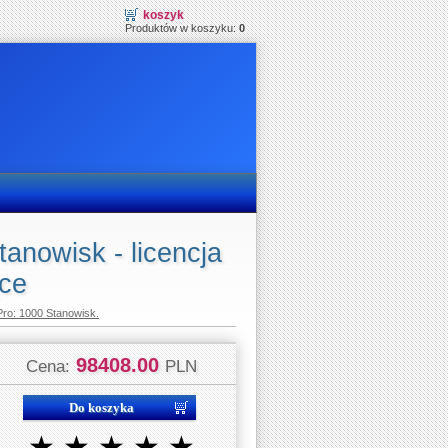
koszyk
Produktów w koszyku:
0
anowisk - licencja
ące
ro: 1000 Stanowisk.
98408.00
Cena:
PLN
★
★
★
★
★