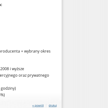
a:
producenta + wybrany okres
 2008 i wyższe
omercyjnego oraz prywatnego
 godziny)
3%)
« powrót
drukuj