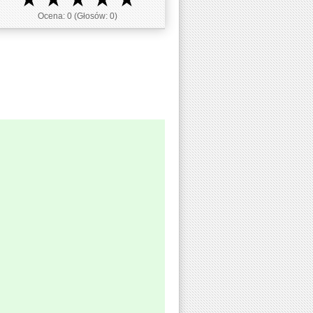
Ocena:
0
(Głosów:
0
)