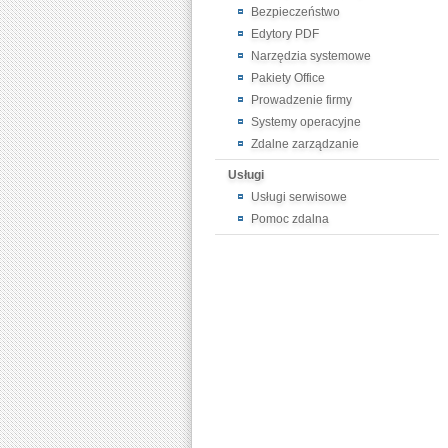
Bezpieczeństwo
Edytory PDF
Narzędzia systemowe
Pakiety Office
Prowadzenie firmy
Systemy operacyjne
Zdalne zarządzanie
Usługi
Usługi serwisowe
Pomoc zdalna