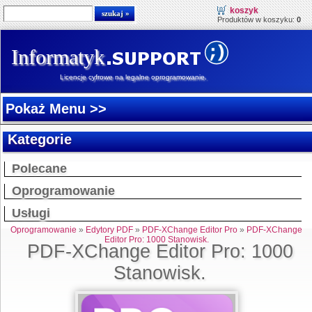
koszyk
Produktów w koszyku:
0
Informatyk
Licencje cyfrowe na legalne oprogramowanie.
Pokaż Menu >>
Kategorie
Polecane
Oprogramowanie
Usługi
Oprogramowanie
»
Edytory PDF
»
PDF-XChange Editor Pro
»
PDF-XChange
Editor Pro: 1000 Stanowisk.
PDF-XChange Editor Pro: 1000
Stanowisk.